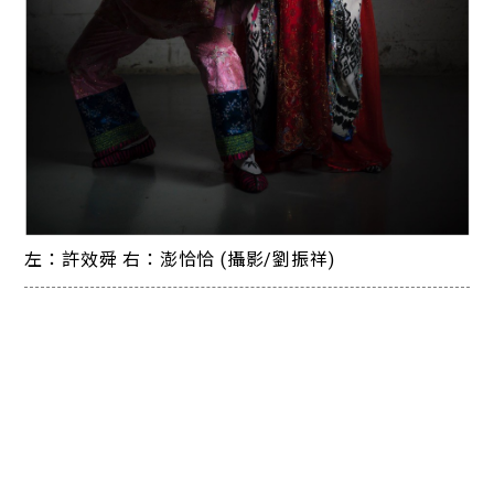
左：許效舜 右：澎恰恰 (攝影/劉振祥)