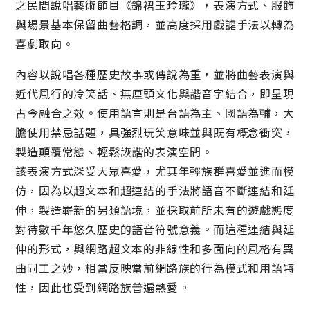
之民間說唱藝術節目《錦裙玉玲瓏》，表演方式、服飾
與場景基本保留曲藝格調，並高度採用戲謔手法以轉為
喜劇取向。
內容以說唱各種歷史故事或傳說為重，並將曲藝表演與
近代風行的冷笑話、無厘頭文化與諧音字結合，即呈現
古今融合之效。使用語言則是台語為主、國語為輔，大
膽使用禁忌話題，具強烈玩笑意味並與既有概念衝突，
製造顛覆常態、輕鬆詼諧的表演空間。
該表演方式深受大眾喜愛，尤其年輕族群喜愛並進而模
仿，因為以超文本和超連結的手法將語音不斷連結和延
伸，製造嶄新的另類語境，並採取前所未有的遊戲態度
對待數千年悠久歷史的語音符號意義。而這種連結與延
伸的形式，與網路超文本的非線性和多面向的風格有異
曲同工之妙，相當反映當前網路族的行為模式和用語特
性，因此也受到網路族普遍熱愛。