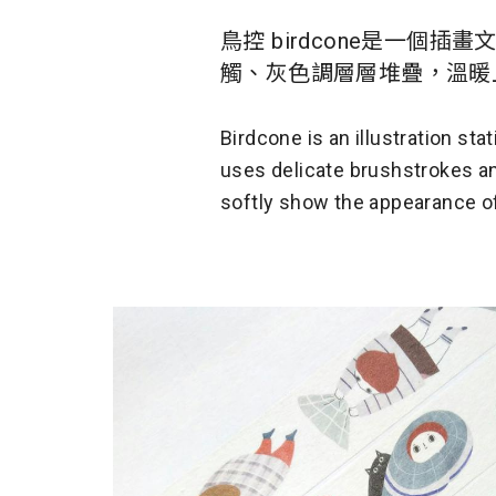
鳥控 birdcone是一
觸、灰色調層層堆疊，溫暖
Birdcone is an illustration stat
uses delicate brushstrokes an
softly show the appearance of 