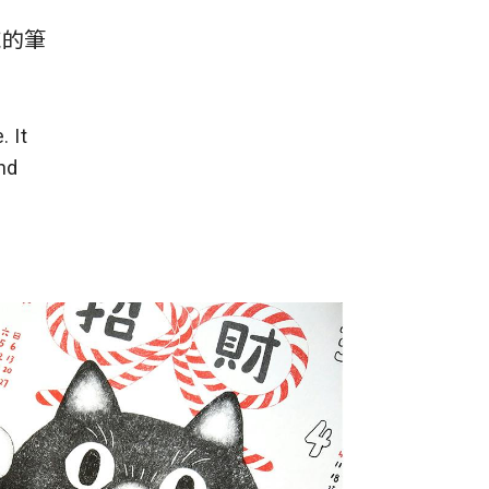
膩的筆
. It
nd