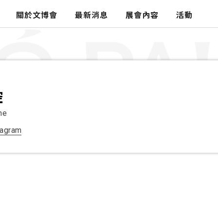
關於文博會
最新消息
展會內容
活動
文化策展
品牌商展
線上策展
控
線上商展
ne
主題館
tagram
地方館